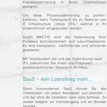
Prozessoptimierung
in
Ihrem
Unternehmen
geeignet.
Um
diese
Prozessoptimierung
zu
perfek-
tionieren,
kann
Ticketsystem.biz
im
Rahmen
von
IT
Infrastructure
Library
(ITIL)
optimal
in
Ihr
Unternehmen eingebunden werden. 
Durch
MACTIS
wird
die
Optimierung
Ihrer
Prozesse
technikorientiert
und
zukunftsweisend.
Es
wird
transparent,
zielführender
und
effizienter
gearbeitet.
Mit Ticketsystem.biz und der Optimierung nach 
ITIL bekommen Sie einen unschlagbaren, 
prozessoptimierten Service in Ihr Haus.
SaaS - kein Lizenzkrieg mehr...
Durch
hochmodernes
SaaS
können
Sie
das
Ticketsystem
von
jedem
Arbeitsplatz
aus
erreichen
-
und
das
ohne
die
Installation
einer
extra
Software.
Es
werden
lediglich
ein
Internetzugang
und
ein
Browser
benötigt.