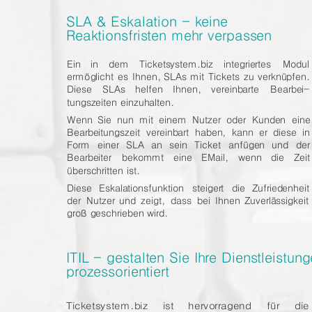
SLA & Eskalation - keine 
Reaktionsfristen mehr verpassen
Ein
in
dem
Ticketsystem.biz
integriertes
Modul
ermöglicht
es
Ihnen,
SLAs
mit
Tickets
zu
verknüpfen.
Diese
SLAs
helfen
Ihnen,
vereinbarte
Bearbei-
tungszeiten einzuhalten.
Wenn
Sie
nun
mit
einem
Nutzer
oder
Kunden
eine
Bearbeitungszeit
vereinbart
haben,
kann
er
diese
in
Form
einer
SLA
an
sein
Ticket
anfügen
und
der
Bearbeiter
bekommt
eine
EMail,
wenn
die
Zeit
überschritten ist. 
Diese
Eskalationsfunktion
steigert
die
Zufriedenheit
der
Nutzer
und
zeigt,
dass
bei
Ihnen
Zuverlässigkeit 
groß geschrieben wird.
ITIL - gestalten Sie Ihre Dienstleistung
prozessorientiert
Ticketsystem.biz
ist
hervorragend
für
die