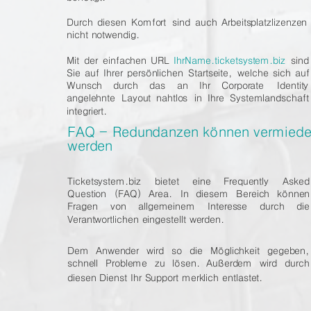
Durch
diesen
Komfort
sind
auch
Arbeitsplatzlizenzen 
nicht notwendig. 
Mit
der
einfachen
URL
IhrName.ticketsystem.biz
sind
Sie
auf
Ihrer
persönlichen
Startseite,
welche
sich
auf
Wunsch
durch
das
an
Ihr
Corporate
Identity
angelehnte
Layout
nahtlos
in
Ihre
Systemlandschaft
integriert. 
FAQ - Redundanzen können vermiede
werden
Ticketsystem.biz
bietet
eine
Frequently
Asked
Question
(FAQ)
Area.
In
diesem
Bereich
können
Fragen
von
allgemeinem
Interesse
durch
die
Verantwortlichen eingestellt werden. 
Dem
Anwender
wird
so
die
Möglichkeit
gegeben,
schnell
Probleme
zu
lösen.
Außerdem
wird
durch
diesen Dienst Ihr Support merklich entlastet.